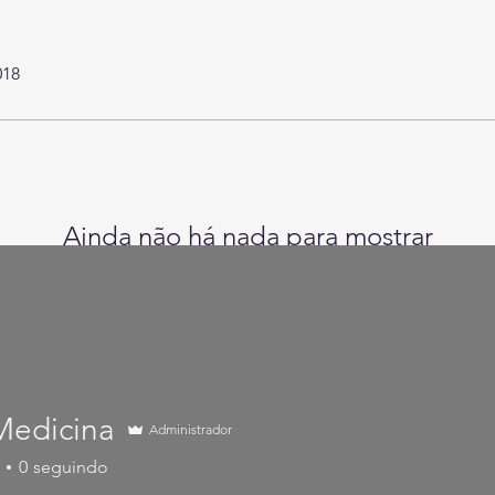
018
Ainda não há nada para mostrar
Quando esse membro adicionar informações sobre si
mesmo, você as verá aqui.
Medicina
Administrador
0
seguindo