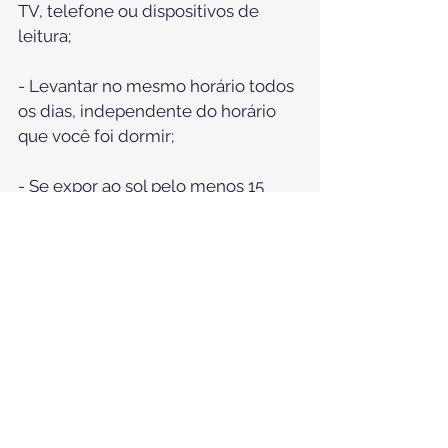
TV, telefone ou dispositivos de 
leitura;
⠀
- Levantar no mesmo horário todos 
os dias, independente do horário 
que você foi dormir;
⠀
- Se expor ao sol pelo menos 15 
minutos no início da manhã.
⠀
😉 Lembre-se: sua qualidade de 
vida depende diretamente da sua 
qualidade do sono. Cuide da sua 
saúde e mantenha bons hábitos de 
higiene do sono.
#sono
#medicinanadosono
#qualida
dedevida
#aeramedicina
#pneumol