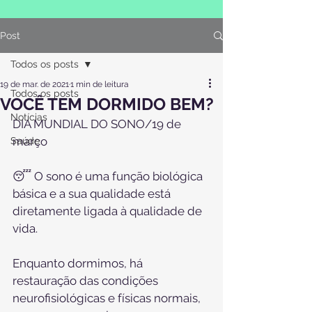
Post
Todos os posts
19 de mar. de 2021
1 min de leitura
Todos os posts
VOCÊ TEM DORMIDO BEM?
Notícias
DIA MUNDIAL DO SONO/19 de 
março
Saúde
⠀
😴 O sono é uma função biológica 
básica e a sua qualidade está 
diretamente ligada à qualidade de 
vida.
⠀
Enquanto dormimos, há 
restauração das condições 
neurofisiológicas e físicas normais, 