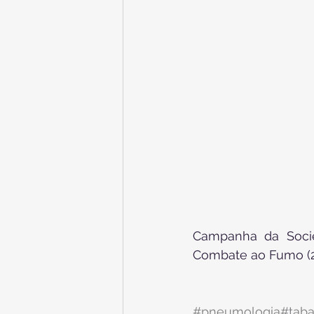
Campanha da Socied
Combate ao Fumo (29
#pneumologia
#tab