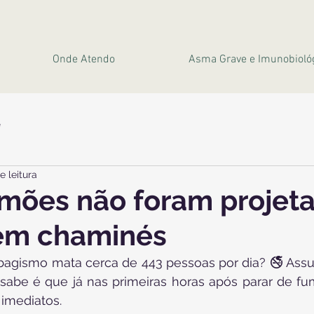
Onde Atendo
Asma Grave e Imunobioló
e
e leitura
mões não foram projet
rem chaminés
bagismo mata cerca de 443 pessoas por dia? 🚭 Assus
abe é que já nas primeiras horas após parar de fum
 imediatos.