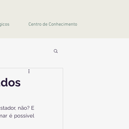
gicos
Centro de Conhecimento
ados
tador, não? E 
ar é possível 